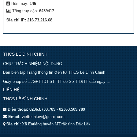
Hôm nay:
146
Tổng truy cập:
6439417
Địa chỉ IP: 216.73.216.68
THCS LÊ ĐÌNH CHINH
CHỊU TRÁCH NHIỆM NỘI DUNG
Ban biên tập Trang thông tin điện tử THCS Lê Đình Chinh
Giấy phép số .../GPTTĐT-STTTT do Sở TT&TT cấp ngày ....
LIÊN HỆ
THCS LÊ ĐÌNH CHINH
Điện thoại:
02363.733.789 - 02363.509.789
Email:
viettechkey@gmail.com
Địa chỉ:
Xã Eariêng huyện M'Drăk tỉnh Đăk Lăk