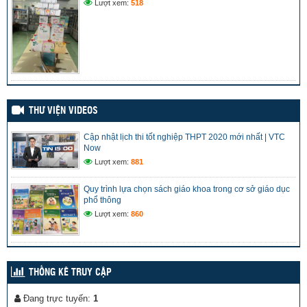
Lượt xem:
518
VUI VẺ GIỮA GIỜ RA CHƠI
(04/05/2024)
THƯ VIỆN VIDEOS
Cập nhật lịch thi tốt nghiệp THPT 2020 mới nhất | VTC
Now
Lượt xem:
881
Quy trình lựa chọn sách giáo khoa trong cơ sở giáo dục
phổ thông
Lượt xem:
860
THỐNG KÊ TRUY CẬP
Đang trực tuyến:
1