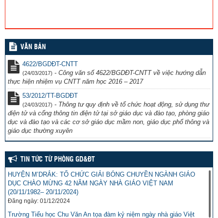
VĂN BẢN
4622/BGDĐT-CNTT
-
Công văn số 4622/BGDĐT-CNTT về việc hướng dẫn
(24/03/2017)
thực hiện nhiệm vụ CNTT năm học 2016 – 2017
53/2012/TT-BGDĐT
-
Thông tư quy định về tổ chức hoạt động, sử dụng thư
(24/03/2017)
điện tử và cổng thông tin điện tử tại sở giáo dục và đào tạo, phòng giáo
dục và đào tạo và các cơ sở giáo dục mầm non, giáo dục phổ thông và
giáo dục thường xuyên
TIN TỨC TỪ PHÒNG GD&ĐT
HUYỆN M’DRẮK: TỔ CHỨC GIẢI BÓNG CHUYỀN NGÀNH GIÁO
DỤC CHÀO MỪNG 42 NĂM NGÀY NHÀ GIÁO VIỆT NAM
(20/11/1982– 20/11/2024)
Đăng ngày: 01/12/2024
Trường Tiểu học Chu Văn An tọa đàm kỷ niệm ngày nhà giáo Việt