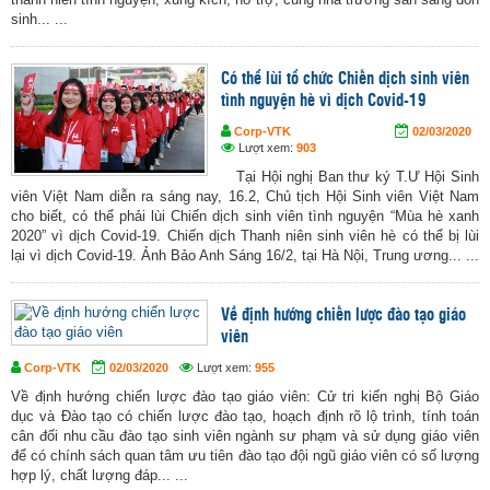
sinh... ...
Có thể lùi tổ chức Chiến dịch sinh viên
tình nguyện hè vì dịch Covid-19
Corp-VTK
02/03/2020
Lượt xem:
903
Tại Hội nghị Ban thư ký T.Ư Hội Sinh
viên Việt Nam diễn ra sáng nay, 16.2, Chủ tịch Hội Sinh viên Việt Nam
cho biết, có thể phải lùi Chiến dịch sinh viên tình nguyện “Mùa hè xanh
2020” vì dịch Covid-19. Chiến dịch Thanh niên sinh viên hè có thể bị lùi
lại vì dịch Covid-19. Ảnh Bảo Anh Sáng 16/2, tại Hà Nội, Trung ương... ...
Về định hướng chiến lược đào tạo giáo
viên
Corp-VTK
02/03/2020
Lượt xem:
955
Về định hướng chiến lược đào tạo giáo viên: Cử tri kiến nghị Bộ Giáo
dục và Đào tạo có chiến lược đào tạo, hoạch định rõ lộ trình, tính toán
cân đối nhu cầu đào tạo sinh viên ngành sư phạm và sử dụng giáo viên
để có chính sách quan tâm ưu tiên đào tạo đội ngũ giáo viên có số lượng
hợp lý, chất lượng đáp... ...