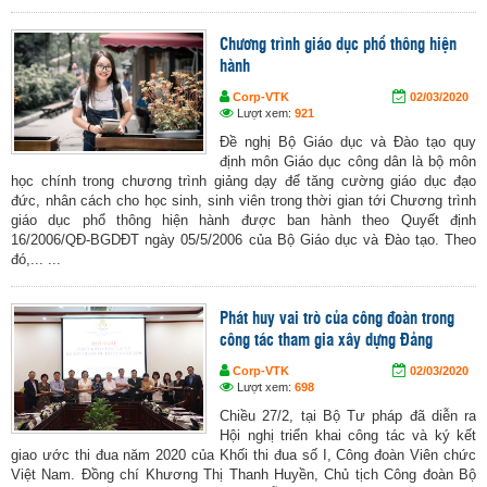
Chương trình giáo dục phổ thông hiện
hành
Corp-VTK
02/03/2020
Lượt xem:
921
Đề nghị Bộ Giáo dục và Đào tạo quy
định môn Giáo dục công dân là bộ môn
học chính trong chương trình giảng dạy để tăng cường giáo dục đạo
đức, nhân cách cho học sinh, sinh viên trong thời gian tới Chương trình
giáo dục phổ thông hiện hành được ban hành theo Quyết định
16/2006/QĐ-BGDĐT ngày 05/5/2006 của Bộ Giáo dục và Đào tạo. Theo
đó,... ...
Phát huy vai trò của công đoàn trong
công tác tham gia xây dựng Đảng
Corp-VTK
02/03/2020
Lượt xem:
698
Chiều 27/2, tại Bộ Tư pháp đã diễn ra
Hội nghị triển khai công tác và ký kết
giao ước thi đua năm 2020 của Khối thi đua số I, Công đoàn Viên chức
Việt Nam. Đồng chí Khương Thị Thanh Huyền, Chủ tịch Công đoàn Bộ