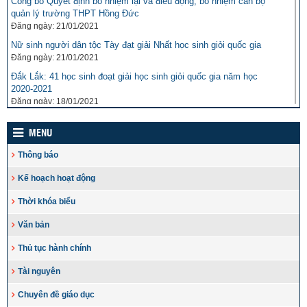
Công bố Quyết định bổ nhiệm lại và điều động, bổ nhiệm cán bộ
quản lý trường THPT Hồng Đức
Đăng ngày: 21/01/2021
Nữ sinh người dân tộc Tày đạt giải Nhất học sinh giỏi quốc gia
Đăng ngày: 21/01/2021
Đắk Lắk: 41 học sinh đoạt giải học sinh giỏi quốc gia năm học
2020-2021
Đăng ngày: 18/01/2021
Bế mạc Cuộc thi Khoa học kỹ thuật, khởi nghiệp dành cho học
sinh trung học
MENU
Đăng ngày: 18/01/2021
Thông báo
Đắk Lắk: 195 dự án tham gia Cuộc thi Khoa học, Kỹ thuật – khởi
nghiệp dành cho học sinh trung học
Kế hoạch hoạt động
Đăng ngày: 16/01/2021
Thời khóa biểu
Hội nghị tổng kết công tác xây dựng Đảng năm 2020 và triển khai
nhiệm vụ năm 2021
Văn bản
Đăng ngày: 14/01/2021
Thủ tục hành chính
Chương trình trao quà “Vì đồng bào vùng lũ Đắk Lắk”
Đăng ngày: 14/01/2021
Tài nguyên
Thứ trưởng Ngô Thị Minh thăm cháu bé bị bố đẻ chém trọng
Chuyên đề giáo dục
thương ở Đắk Lắk