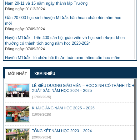
Nam 20-11 và 15 năm ngày thành lập Trường
Đăng ngày: 01/12/2024
Gần 20.000 học sinh huyện M’Drắk hân hoan chào đón năm học
mới
Đăng ngày: 07/09/2024
Huyện M’Drắk: Trên 400 cán bộ, giáo viên và học sinh được khen
thưởng có thành tích trong năm học 2023-2024
Đăng ngày: 07/09/2024
Huyện M’Drắk Tổ chức hội thi An toàn giao thông cấp học mầm
non cấp huyện năm học 2023-2024
Đăng ngày: 23/04/2024
MỚI NHẤT
XEM NHIỀU
Báo GD&TĐ kết nối mang niềm vui cho học trò nghèo hiếu học tại
Đắk Lắk
LỄ BIỂU DƯƠNG GIÁO VIÊN – HỌC SINH CÓ THÀNH TÍCH
Đăng ngày: 29/03/2024
XUẤT SẮC NĂM HỌC 2024 – 2025
(17/03/2025)
Chuyên đề: Học tập và làm theo tư tưởng, phong cách Hồ Chí
Minh
KHAI GIẢNG NĂM HỌC 2025 – 2026
Đăng ngày: 02/03/2024
(10/09/2025)
Hội thao truyền thống ngành GD-ĐT huyện M’Drắk năm 2023
Đăng ngày: 29/02/2024
TỔNG KẾT NĂM HỌC 2023 – 2024
Trao hơn 550 phần quà tặng trẻ em khó khăn tại huyện M’Drắk
(29/05/2024)
Đăng ngày: 29/02/2024