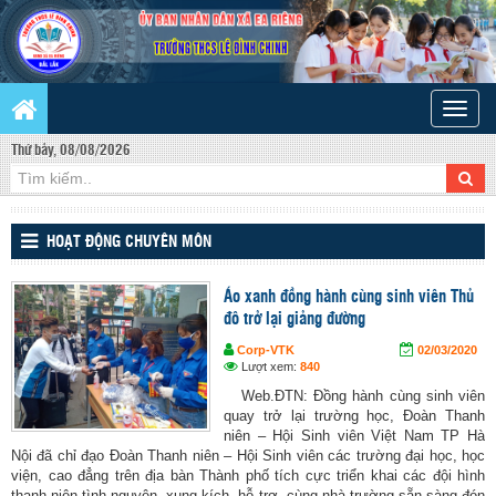
Toggle
naviga
Thứ bảy, 08/08/2026
HOẠT ĐỘNG CHUYÊN MÔN
Áo xanh đồng hành cùng sinh viên Thủ
đô trở lại giảng đường
Corp-VTK
02/03/2020
Lượt xem:
840
Web.ĐTN: Đồng hành cùng sinh viên
quay trở lại trường học, Đoàn Thanh
niên – Hội Sinh viên Việt Nam TP Hà
Nội đã chỉ đạo Đoàn Thanh niên – Hội Sinh viên các trường đại học, học
viện, cao đẳng trên địa bàn Thành phố tích cực triển khai các đội hình
thanh niên tình nguyện, xung kích, hỗ trợ, cùng nhà trường sẵn sàng đón