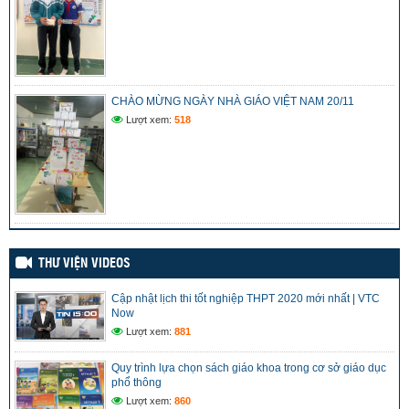
ĐẠI HỘI LIÊN ĐỘI (08/12/2023)
(07/05/2024)
VƯƠN CAO ƯỚC MƠ
(06/05/2024)
CHÀO MỪNG NGÀY NHÀ GIÁO VIỆT NAM 20/11
Lượt xem:
518
VUI VẺ GIỮA GIỜ RA CHƠI
(04/05/2024)
THƯ VIỆN VIDEOS
Cập nhật lịch thi tốt nghiệp THPT 2020 mới nhất | VTC
Now
Lượt xem:
881
Quy trình lựa chọn sách giáo khoa trong cơ sở giáo dục
phổ thông
Lượt xem:
860