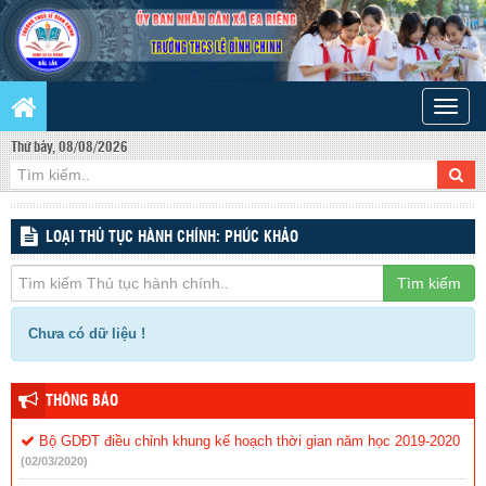
Toggle
naviga
Thứ bảy, 08/08/2026
LOẠI THỦ TỤC HÀNH CHÍNH: PHÚC KHẢO
Tìm kiếm
Chưa có dữ liệu !
THÔNG BÁO
Bộ GDĐT điều chỉnh khung kế hoạch thời gian năm học 2019-2020
(02/03/2020)