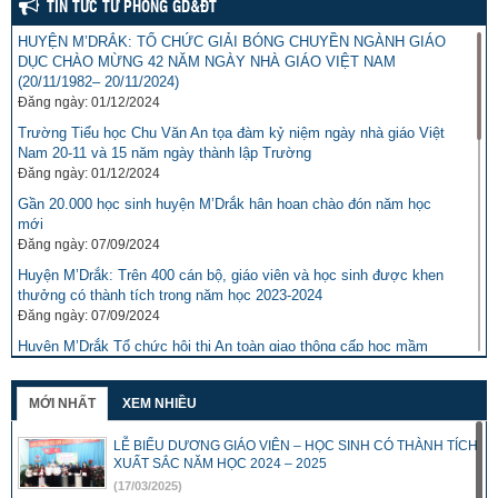
TIN TỨC TỪ PHÒNG GD&ĐT
HUYỆN M’DRẮK: TỔ CHỨC GIẢI BÓNG CHUYỀN NGÀNH GIÁO
DỤC CHÀO MỪNG 42 NĂM NGÀY NHÀ GIÁO VIỆT NAM
(20/11/1982– 20/11/2024)
Đăng ngày: 01/12/2024
Trường Tiểu học Chu Văn An tọa đàm kỷ niệm ngày nhà giáo Việt
Nam 20-11 và 15 năm ngày thành lập Trường
Đăng ngày: 01/12/2024
Gần 20.000 học sinh huyện M’Drắk hân hoan chào đón năm học
mới
Đăng ngày: 07/09/2024
Huyện M’Drắk: Trên 400 cán bộ, giáo viên và học sinh được khen
thưởng có thành tích trong năm học 2023-2024
Đăng ngày: 07/09/2024
Huyện M’Drắk Tổ chức hội thi An toàn giao thông cấp học mầm
non cấp huyện năm học 2023-2024
Đăng ngày: 23/04/2024
MỚI NHẤT
XEM NHIỀU
Báo GD&TĐ kết nối mang niềm vui cho học trò nghèo hiếu học tại
Đắk Lắk
LỄ BIỂU DƯƠNG GIÁO VIÊN – HỌC SINH CÓ THÀNH TÍCH
Đăng ngày: 29/03/2024
XUẤT SẮC NĂM HỌC 2024 – 2025
(17/03/2025)
Chuyên đề: Học tập và làm theo tư tưởng, phong cách Hồ Chí